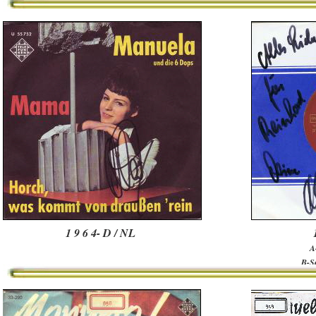
1 9 6 4- D / NL
A
B-Se