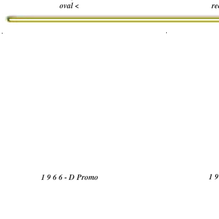
oval <
re
1 9
1 9 6 6 - D Promo