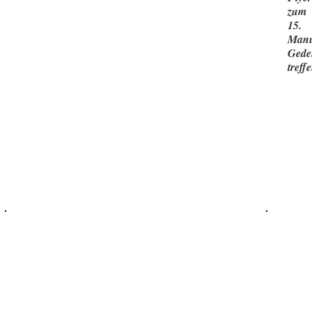
zum
15.
Manu
Gede
treff