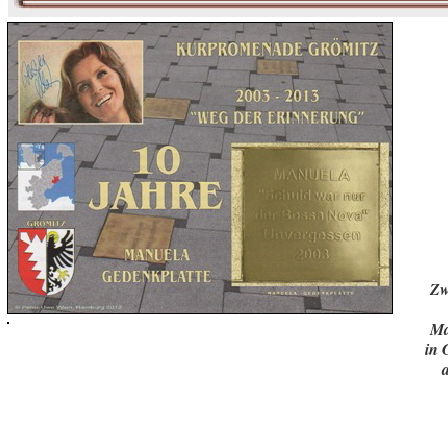
Zw
Ma
in 