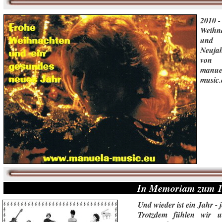
2010 -
Weihn
und
Neujah
von
manue
music.
In Memoriam zum 10
Und wieder ist ein Jahr -
Trotzdem fühlen wir u